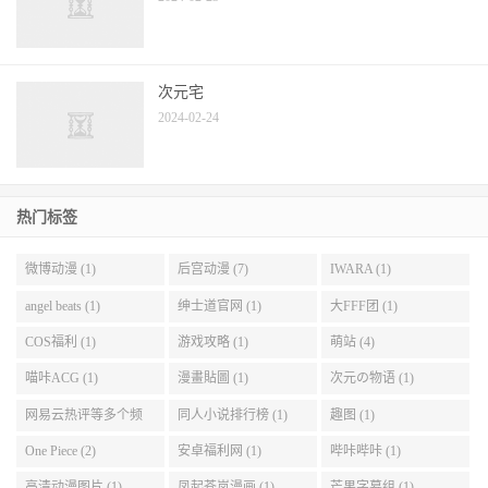
次元宅
2024-02-24
热门标签
微博动漫 (1)
后宫动漫 (7)
IWARA (1)
angel beats (1)
绅士道官网 (1)
大FFF团 (1)
COS福利 (1)
游戏攻略 (1)
萌站 (4)
喵咔ACG (1)
漫畫貼圖 (1)
次元の物语 (1)
网易云热评等多个频
同人小说排行榜 (1)
趣图 (1)
道。 (1)
One Piece (2)
安卓福利网 (1)
哔咔哔咔 (1)
高清动漫图片 (1)
凤起苍岚漫画 (1)
芒果字幕组 (1)